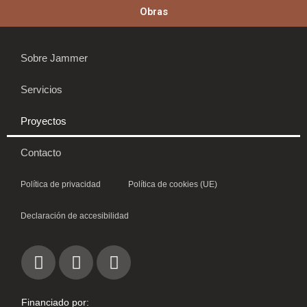
Obras
Sobre Jammer
Servicios
Proyectos
Contacto
Política de privacidad
Política de cookies (UE)
Declaración de accesibilidad
I
L
W
n
i
h
s
n
a
t
k
t
Financiado por: