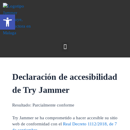
Ir
al
Abrir barra de herramientas
contenido
Menú
Declaración de accesibilidad
de Try Jammer
Resultado:
Parcialmente conforme
Try Jammer se ha comprometido a hacer accesible su sitio
web de conformidad con el
Real Decreto 1112/2018, de 7