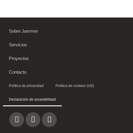
Sobre Jammer
Servicios
Proyectos
Contacto
Política de privacidad
Política de cookies (UE)
Declaración de accesibilidad
I
L
W
n
i
h
s
n
a